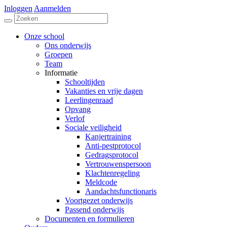
Inloggen
Aanmelden
Onze school
Ons onderwijs
Groepen
Team
Informatie
Schooltijden
Vakanties en vrije dagen
Leerlingenraad
Opvang
Verlof
Sociale veiligheid
Kanjertraining
Anti-pestprotocol
Gedragsprotocol
Vertrouwenspersoon
Klachtenregeling
Meldcode
Aandachtsfunctionaris
Voortgezet onderwijs
Passend onderwijs
Documenten en formulieren