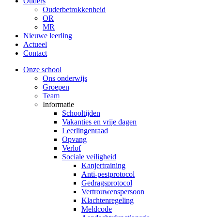
Ouders
Ouderbetrokkenheid
OR
MR
Nieuwe leerling
Actueel
Contact
Onze school
Ons onderwijs
Groepen
Team
Informatie
Schooltijden
Vakanties en vrije dagen
Leerlingenraad
Opvang
Verlof
Sociale veiligheid
Kanjertraining
Anti-pestprotocol
Gedragsprotocol
Vertrouwenspersoon
Klachtenregeling
Meldcode