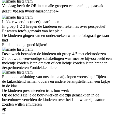
Instagram
Vandaag heeft de OR in een alle groepen een prachtige paastak
gezet! #pasen #voorjaarszonnetje☀️
Instagram
Lekker weer dus (meer) naar buiten
In groep 1-2-3 kregen de kinderen een reken les over perspectief
Er waren foto's gemaakt van het plein
De kinderen gingen samen onderzoeken waar de fotograaf gestaan
had
En dan moet je goed kijken!
Instagram
Deze week bouwden de kinderen uit groep 4/5 met elektrodozen
Ze bouwden eenvoudige schakelingen waarmee ze bijvoorbeeld een
molentje konden laten draaien of een lichtje konden laten branden
#experimenteren #ontdekkendleren
Instagram
Een mooie afsluiting van ons thema afgelopen woensdag! Tijdens
de kijkochtend namen ouders en andere belangstellenden een kijkje
in de klas
De kinderen presenteerden trots hun werk
Op de foto’s zie je de bouwwerken die zijn gemaakt en in de
bovenbouw vertelden de kinderen over het land waar zij naartoe
zouden willen emigreren
🌍