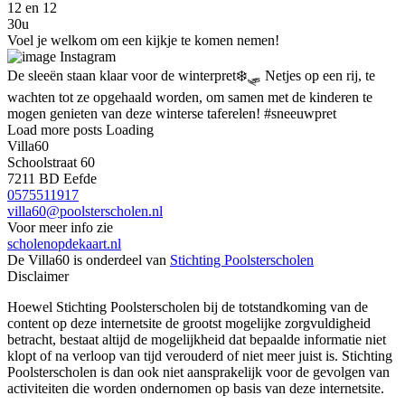
12 en 12
30u
Voel je welkom om een kijkje te komen nemen!
Instagram
De sleeën staan klaar voor de winterpret❄️🛷 Netjes op een rij, te
wachten tot ze opgehaald worden, om samen met de kinderen te
mogen genieten van deze winterse taferelen! #sneeuwpret
Load more posts
Loading
Villa60
Schoolstraat 60
7211 BD Eefde
0575511917
villa60@poolsterscholen.nl
Voor meer info zie
scholenopdekaart.nl
De Villa60 is onderdeel van
Stichting Poolsterscholen
Disclaimer
Hoewel Stichting Poolsterscholen bij de totstandkoming van de
content op deze internetsite de grootst mogelijke zorgvuldigheid
betracht, bestaat altijd de mogelijkheid dat bepaalde informatie niet
klopt of na verloop van tijd verouderd of niet meer juist is. Stichting
Poolsterscholen is dan ook niet aansprakelijk voor de gevolgen van
activiteiten die worden ondernomen op basis van deze internetsite.