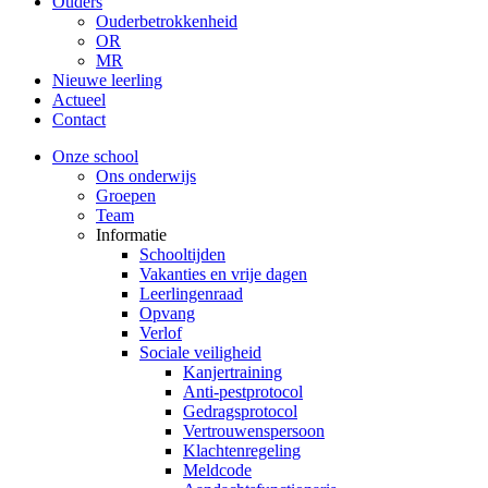
Ouders
Ouderbetrokkenheid
OR
MR
Nieuwe leerling
Actueel
Contact
Onze school
Ons onderwijs
Groepen
Team
Informatie
Schooltijden
Vakanties en vrije dagen
Leerlingenraad
Opvang
Verlof
Sociale veiligheid
Kanjertraining
Anti-pestprotocol
Gedragsprotocol
Vertrouwenspersoon
Klachtenregeling
Meldcode