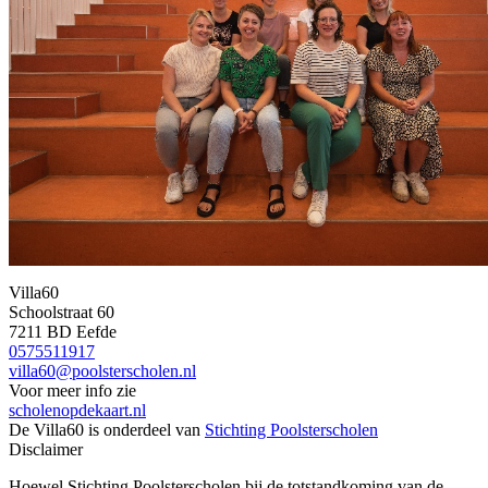
Villa60
Schoolstraat 60
7211 BD Eefde
0575511917
villa60@poolsterscholen.nl
Voor meer info zie
scholenopdekaart.nl
De Villa60 is onderdeel van
Stichting Poolsterscholen
Disclaimer
Hoewel Stichting Poolsterscholen bij de totstandkoming van de