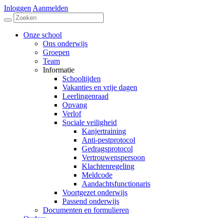
Inloggen
Aanmelden
Onze school
Ons onderwijs
Groepen
Team
Informatie
Schooltijden
Vakanties en vrije dagen
Leerlingenraad
Opvang
Verlof
Sociale veiligheid
Kanjertraining
Anti-pestprotocol
Gedragsprotocol
Vertrouwenspersoon
Klachtenregeling
Meldcode
Aandachtsfunctionaris
Voortgezet onderwijs
Passend onderwijs
Documenten en formulieren