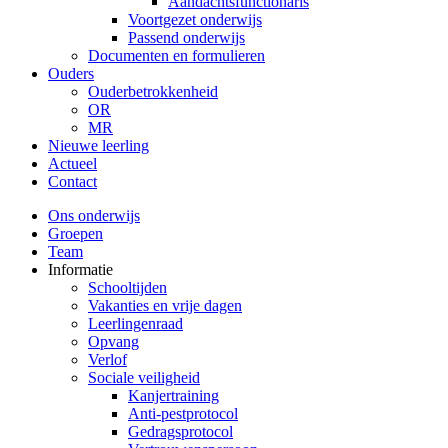
Aandachtsfunctionaris
Voortgezet onderwijs
Passend onderwijs
Documenten en formulieren
Ouders
Ouderbetrokkenheid
OR
MR
Nieuwe leerling
Actueel
Contact
Ons onderwijs
Groepen
Team
Informatie
Schooltijden
Vakanties en vrije dagen
Leerlingenraad
Opvang
Verlof
Sociale veiligheid
Kanjertraining
Anti-pestprotocol
Gedragsprotocol