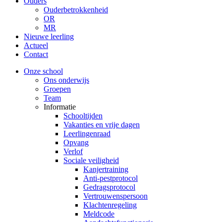
Ouders
Ouderbetrokkenheid
OR
MR
Nieuwe leerling
Actueel
Contact
Onze school
Ons onderwijs
Groepen
Team
Informatie
Schooltijden
Vakanties en vrije dagen
Leerlingenraad
Opvang
Verlof
Sociale veiligheid
Kanjertraining
Anti-pestprotocol
Gedragsprotocol
Vertrouwenspersoon
Klachtenregeling
Meldcode