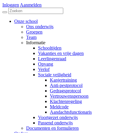
Inloggen
Aanmelden
Onze school
Ons onderwijs
Groepen
Team
Informatie
Schooltijden
Vakanties en vrije dagen
Leerlingenraad
Opvang
Verlof
Sociale veiligheid
Kanjertraining
Anti-pestprotocol
Gedragsprotocol
Vertrouwenspersoon
Klachtenregeling
Meldcode
Aandachtsfunctionaris
Voortgezet onderwijs
Passend onderwijs
Documenten en formulieren