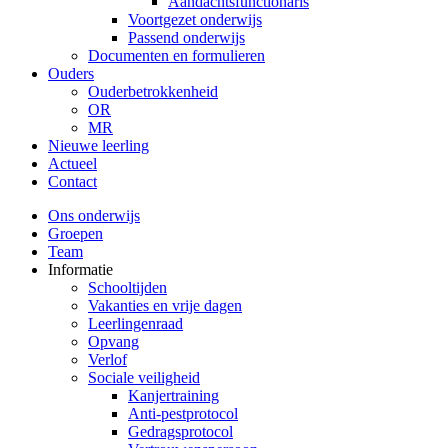
Aandachtsfunctionaris
Voortgezet onderwijs
Passend onderwijs
Documenten en formulieren
Ouders
Ouderbetrokkenheid
OR
MR
Nieuwe leerling
Actueel
Contact
Ons onderwijs
Groepen
Team
Informatie
Schooltijden
Vakanties en vrije dagen
Leerlingenraad
Opvang
Verlof
Sociale veiligheid
Kanjertraining
Anti-pestprotocol
Gedragsprotocol