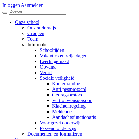
Inloggen
Aanmelden
Onze school
Ons onderwijs
Groepen
Team
Informatie
Schooltijden
Vakanties en vrije dagen
Leerlingenraad
Opvang
Verlof
Sociale veiligheid
Kanjertraining
Anti-pestprotocol
Gedragsprotocol
Vertrouwenspersoon
Klachtenregeling
Meldcode
Aandachtsfunctionaris
Voortgezet onderwijs
Passend onderwijs
Documenten en formulieren