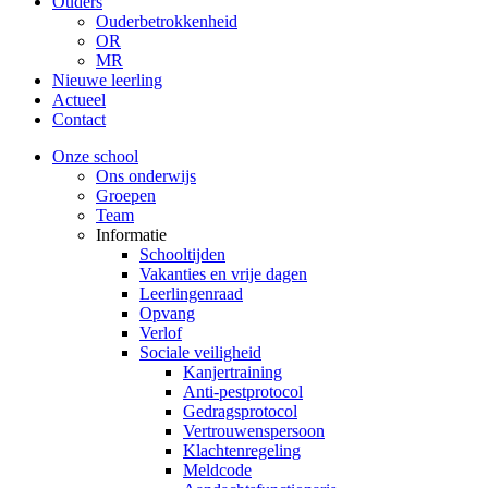
Ouders
Ouderbetrokkenheid
OR
MR
Nieuwe leerling
Actueel
Contact
Onze school
Ons onderwijs
Groepen
Team
Informatie
Schooltijden
Vakanties en vrije dagen
Leerlingenraad
Opvang
Verlof
Sociale veiligheid
Kanjertraining
Anti-pestprotocol
Gedragsprotocol
Vertrouwenspersoon
Klachtenregeling
Meldcode