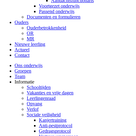
Aandachtsfunctionaris
Voortgezet onderwijs
Passend onderwijs
Documenten en formulieren
Ouders
Ouderbetrokkenheid
OR
MR
Nieuwe leerling
Actueel
Contact
Ons onderwijs
Groepen
Team
Informatie
Schooltijden
Vakanties en vrije dagen
Leerlingenraad
Opvang
Verlof
Sociale veiligheid
Kanjertraining
Anti-pestprotocol
Gedragsprotocol