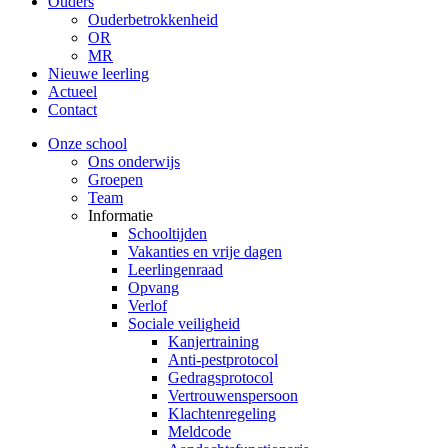
Ouders
Ouderbetrokkenheid
OR
MR
Nieuwe leerling
Actueel
Contact
Onze school
Ons onderwijs
Groepen
Team
Informatie
Schooltijden
Vakanties en vrije dagen
Leerlingenraad
Opvang
Verlof
Sociale veiligheid
Kanjertraining
Anti-pestprotocol
Gedragsprotocol
Vertrouwenspersoon
Klachtenregeling
Meldcode