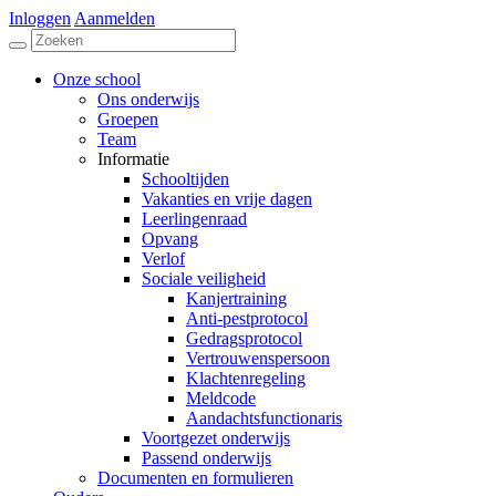
Inloggen
Aanmelden
Onze school
Ons onderwijs
Groepen
Team
Informatie
Schooltijden
Vakanties en vrije dagen
Leerlingenraad
Opvang
Verlof
Sociale veiligheid
Kanjertraining
Anti-pestprotocol
Gedragsprotocol
Vertrouwenspersoon
Klachtenregeling
Meldcode
Aandachtsfunctionaris
Voortgezet onderwijs
Passend onderwijs
Documenten en formulieren