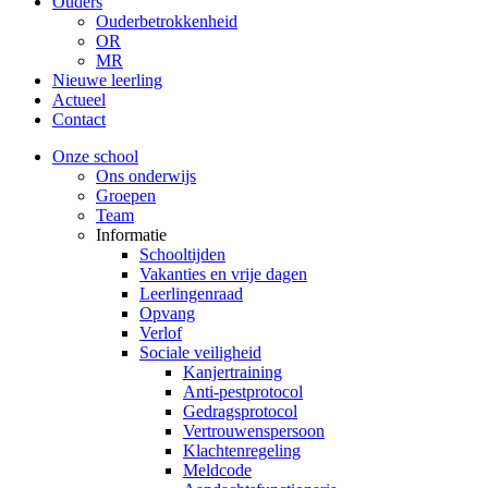
Ouders
Ouderbetrokkenheid
OR
MR
Nieuwe leerling
Actueel
Contact
Onze school
Ons onderwijs
Groepen
Team
Informatie
Schooltijden
Vakanties en vrije dagen
Leerlingenraad
Opvang
Verlof
Sociale veiligheid
Kanjertraining
Anti-pestprotocol
Gedragsprotocol
Vertrouwenspersoon
Klachtenregeling
Meldcode