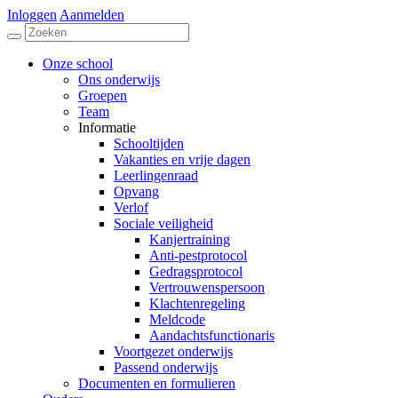
Inloggen
Aanmelden
Onze school
Ons onderwijs
Groepen
Team
Informatie
Schooltijden
Vakanties en vrije dagen
Leerlingenraad
Opvang
Verlof
Sociale veiligheid
Kanjertraining
Anti-pestprotocol
Gedragsprotocol
Vertrouwenspersoon
Klachtenregeling
Meldcode
Aandachtsfunctionaris
Voortgezet onderwijs
Passend onderwijs
Documenten en formulieren