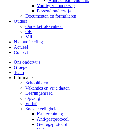
Aandachtsfunctionaris
Voortgezet onderwijs
Passend onderwijs
Documenten en formulieren
Ouders
Ouderbetrokkenheid
OR
MR
Nieuwe leerling
Actueel
Contact
Ons onderwijs
Groepen
Team
Informatie
Schooltijden
Vakanties en vrije dagen
Leerlingenraad
Opvang
Verlof
Sociale veiligheid
Kanjertraining
Anti-pestprotocol
Gedragsprotocol